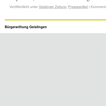
Veröffentlicht unter
Geislinger Zeitung
,
Presseartikel
|
Kommentar
Bürgerstiftung Geislingen