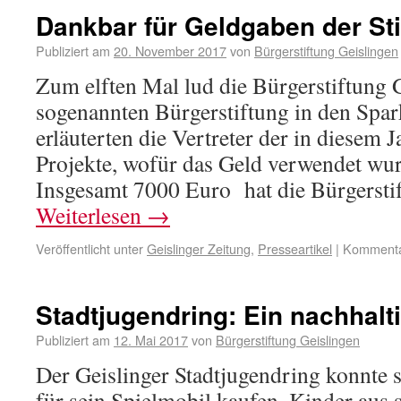
Dankbar für Geldgaben der Sti
Publiziert am
20. November 2017
von
Bürgerstiftung Geislingen
Zum elften Mal lud die Bürgerstiftung 
sogenannten Bürgerstiftung in den Spar
erläuterten die Vertreter der in diesem 
Projekte, wofür das Geld verwendet wur
Insgesamt 7000 Euro hat die Bürgerst
Weiterlesen
→
Veröffentlicht unter
Geislinger Zeitung
,
Presseartikel
|
Kommentar
Stadtjugendring: Ein nachhal
Publiziert am
12. Mai 2017
von
Bürgerstiftung Geislingen
Der Geislinger Stadtjugendring konnte s
für sein Spielmobil kaufen. Kinder aus s